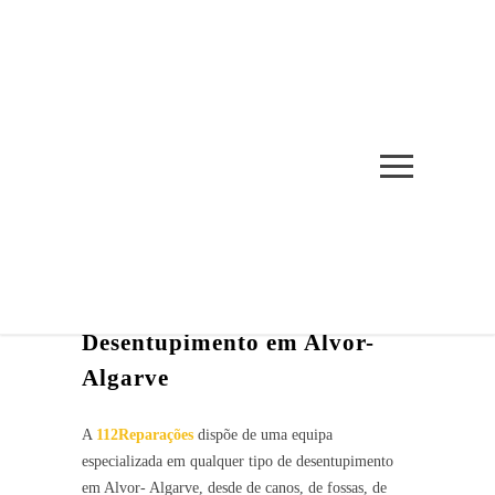
DESENTUPIMENTO EM
ALVOR- AGARVE
INÍCIO
/
DESENTUPIMENTO EM ALVOR- AGARVE
Desentupimento em Alvor-
Algarve
A
112Reparações
dispõe de uma equipa
especializada em qualquer tipo de desentupimento
em Alvor- Algarve, desde de canos, de fossas, de