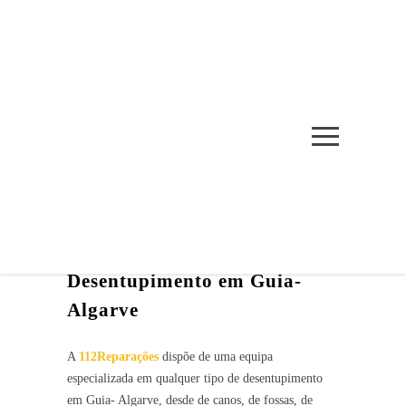
DESENTUPIMENTO EM
GUIA- AGARVE
INÍCIO
/
DESENTUPIMENTO EM GUIA- AGARVE
Desentupimento em Guia-
Algarve
A
112Reparações
dispõe de uma equipa
especializada em qualquer tipo de desentupimento
em Guia- Algarve, desde de canos, de fossas, de