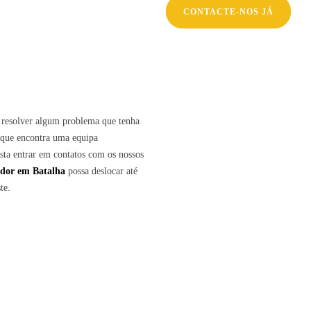
CONTACTE-NOS JÁ
u resolver algum problema que tenha
 que encontra uma equipa
basta entrar em contatos com os nossos
ador em
Batalha
possa deslocar até
te.