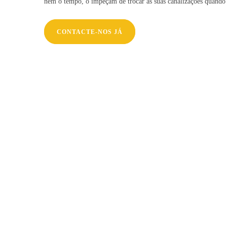
nem o tempo, o impeçam de trocar as suas canalizações quando 
CONTACTE-NOS JÁ