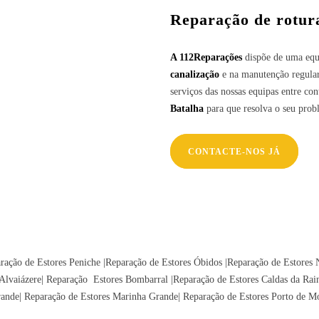
Reparação de rotura
A 112Reparações
dispõe de uma equ
canalização
e na manutenção regular 
serviços das nossas equipas entre co
Batalha
para que resolva o seu prob
CONTACTE-NOS JÁ
ração de Estores Peniche |Reparação de Estores Óbidos |Reparação de Estores 
Alvaiázere
| Reparação Estores
Bombarral
|Reparação de Estores
Caldas da Rai
rande
|
Reparação de Estores
Marinha Grande
| Reparação de Estores
Porto de M