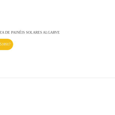
ZA DE PAINÉIS SOLARES ALGARVE
INÍCIO
/
CANALIZADOR EM BATALHA
510917