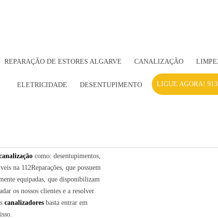
REPARAÇÃO DE ESTORES ALGARVE
CANALIZAÇÃO
LIMPE
LIGUE AGORA! 913
ELETRICIDADE
DESENTUPIMENTO
canalização
como: desentupimentos,
níveis na 112Reparações, que possuem
amente equipadas, que disponibilizam
ar os nossos clientes e a resolver
os
canalizadores
basta entrar em
isso.