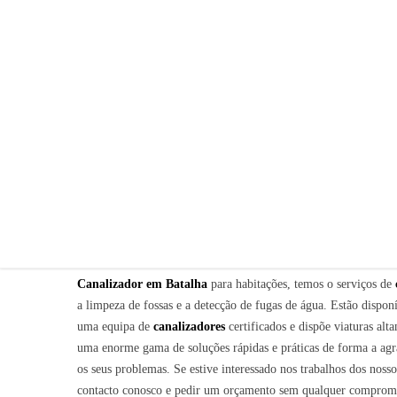
CANALIZADOR EM BATALHA
Canalizador em Batalha
Canalizador em Batalha
para habitações, temos o serviços de
a limpeza de fossas e a detecção de fugas de água. Estão dispo
uma equipa de
canalizadores
certificados e dispõe viaturas alt
uma enorme gama de soluções rápidas e práticas de forma a agrad
os seus problemas. Se estive interessado nos trabalhos dos noss
contacto conosco e pedir um orçamento sem qualquer comprom