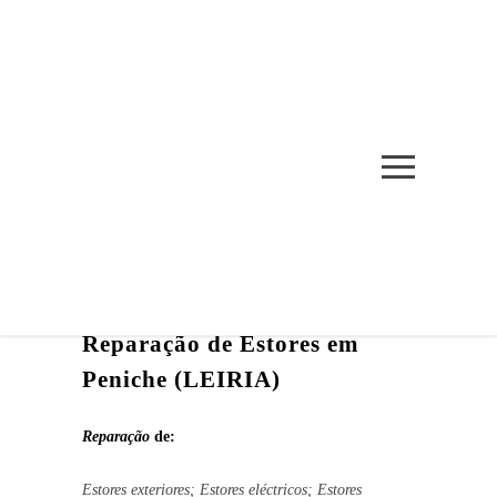
REPARAÇÃO DE
ESTORES EM PENICHE
INÍCIO
/
REPARAÇÃO DE ESTORES EM PENICHE
Reparação de Estores em
Peniche (LEIRIA)
Reparação
de:
Estores exteriores; Estores eléctricos; Estores