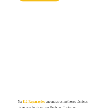
Na
112 Reparações
encontras os melhores técnicos
de reparação de estores Peniche.
Conta com